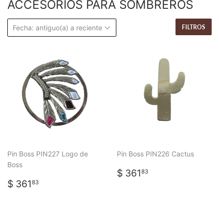
ACCESORIOS PARA SOMBREROS
FILTROS
Pin Boss PIN227 Logo de
Pin Boss PIN226 Cactus
Boss
PRECIO
$
$ 361
83
PRECIO
$
HABITUAL
361.83
$ 361
83
HABITUAL
361.83