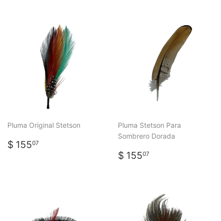
Pluma Original Stetson
Pluma Stetson Para
Sombrero Dorada
PRECIO
$
$ 155
07
HABITUAL
155.07
PRECIO
$
$ 155
07
HABITUAL
155.07