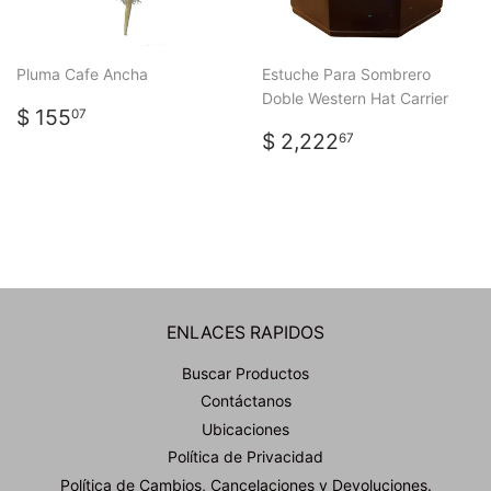
Pluma Cafe Ancha
Estuche Para Sombrero
Doble Western Hat Carrier
PRECIO
$
$ 155
07
HABITUAL
155.07
PRECIO
$
$ 2,222
67
HABITUAL
2,222.67
ENLACES RAPIDOS
Buscar Productos
Contáctanos
Ubicaciones
Política de Privacidad
Política de Cambios, Cancelaciones y Devoluciones.