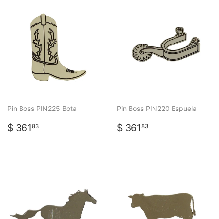
Pin Boss PIN225 Bota
Pin Boss PIN220 Espuela
PRECIO
$
PRECIO
$
$ 361
$ 361
83
83
HABITUAL
361.83
HABITUAL
361.83