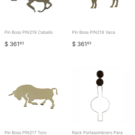
Pin Boss PIN219 Caballo
Pin Boss PIN218 Vaca
PRECIO
$
PRECIO
$
$ 361
$ 361
83
83
HABITUAL
361.83
HABITUAL
361.83
Pin Boss PIN217 Toro
Rack Portasombrero Para