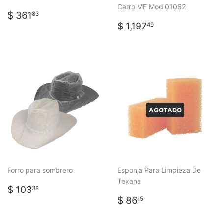
Carro MF Mod 01062
PRECIO
$
$ 361
83
HABITUAL
361.83
PRECIO
$
$ 1,197
49
HABITUAL
1,197.49
AGOTADO
Forro para sombrero
Esponja Para Limpieza De
Texana
PRECIO
$
$ 103
38
HABITUAL
103.38
PRECIO
$
$ 86
15
HABITUAL
86.15