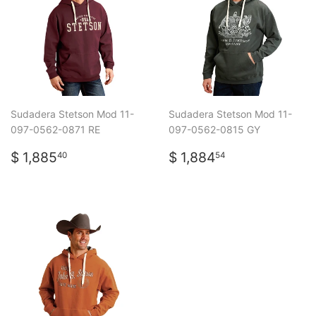
Sudadera Stetson Mod 11-
Sudadera Stetson Mod 11-
097-0562-0871 RE
097-0562-0815 GY
PRECIO
$
PRECIO
$
$ 1,885
$ 1,884
40
54
HABITUAL
1,885.40
HABITUAL
1,884.54