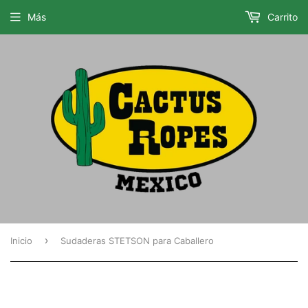
Más
Carrito
›
Inicio
Sudaderas STETSON para Caballero