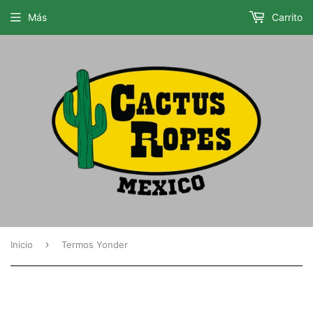
Más
Carrito
›
Inicio
Termos Yonder