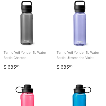
Termo Yeti Yonder 1L Water
Termo Yeti Yonder 1L Water
Bottle Charcoal
Bottle Ultramarine Violet
PRECIO
$
PRECIO
$
$ 685
$ 685
60
60
HABITUAL
685.60
HABITUAL
685.60