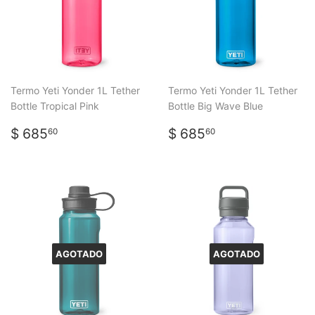
Termo Yeti Yonder 1L Tether
Termo Yeti Yonder 1L Tether
Bottle Tropical Pink
Bottle Big Wave Blue
PRECIO
$
PRECIO
$
$ 685
$ 685
60
60
HABITUAL
685.60
HABITUAL
685.60
AGOTADO
AGOTADO