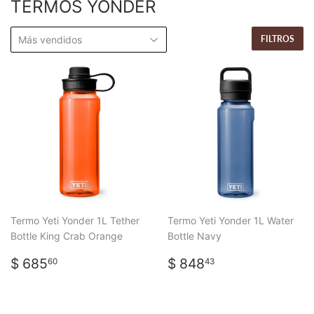
TERMOS YONDER
FILTROS
Termo Yeti Yonder 1L Tether
Termo Yeti Yonder 1L Water
Bottle King Crab Orange
Bottle Navy
PRECIO
$
PRECIO
$
$ 685
$ 848
60
43
HABITUAL
685.60
HABITUAL
848.43