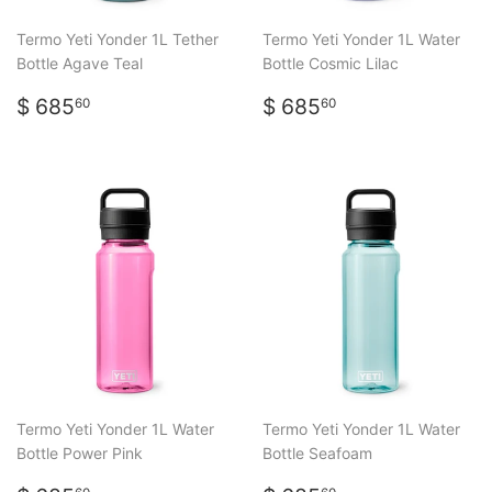
Termo Yeti Yonder 1L Tether
Termo Yeti Yonder 1L Water
Bottle Agave Teal
Bottle Cosmic Lilac
PRECIO
$
PRECIO
$
$ 685
$ 685
60
60
HABITUAL
685.60
HABITUAL
685.60
Termo Yeti Yonder 1L Water
Termo Yeti Yonder 1L Water
Bottle Power Pink
Bottle Seafoam