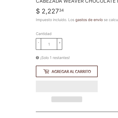
CABEZADA WEAVER CHOCOLATE 
$ 2,227
$
34
2,227.34
Impuesto incluido. Los
gastos de envío
se calcu
Cantidad
-
+
¡Solo 1 restantes!
AGREGAR AL CARRITO