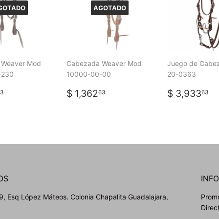
GOTADO
AGOTADO
 Weaver Mod
Cabezada Weaver Mod
Juego de Cabe
-230
10000-00-00
20-0363
IO
$
PRECIO
$
PRECIO
$
$ 1,362
$ 3,933
3
63
63
TUAL
1,619.73
HABITUAL
1,362.63
HABITUA
3
OS
INF
, Esq López Máteos. Colonia Chapalita Guadalajara,
Promo
Direc