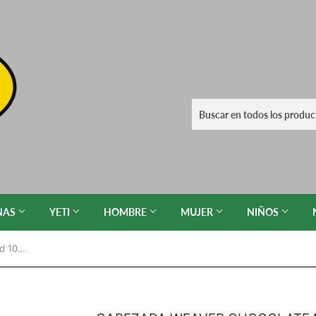
NAS
YETI
HOMBRE
MUJER
NIÑOS
Cabezada Weaver Chocolate Mod 10-0560