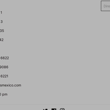
Corre
elect
11
13
435
42
 6622
 9086
 6221
atsmexico.com
0 pm