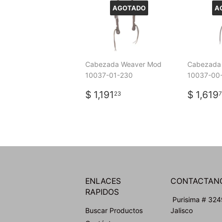
AGOTADO
A
Cabezada Weaver Mod
Cabezada
10037-01-230
10037-00
PRECIO
$
PREC
$ 1,191
$ 1,619
23
7
HABITUAL
1,191.23
HABI
ENLACES
CONTACTAN
RAPIDOS
Purisima # 3249
Buscar Productos
Jalisco