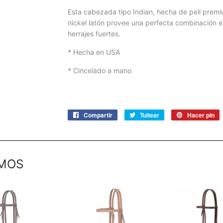
Esta cabezada tipo Indian, hecha de peil premi
nickel latón provee una perfecta combinación en
herrajes fuertes.
* Hecha en USA
* Cincelado a mano
Compartir
Compartir
Tuitear
Tuitear
Hacer pin
P
en
en
e
Facebook
Twitter
P
MOS