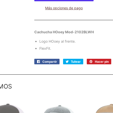
Más opciones de pago
Cachucha HOoey Mod-2102BLWH
Logo HOoey al frente.
FlexFit.
Compartir
Compartir
Tuitear
Tuitear
Hacer pin
P
en
en
e
Facebook
Twitter
P
MOS