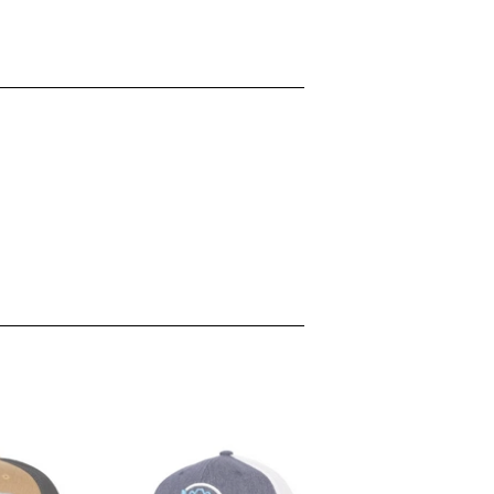
inear
n
interest