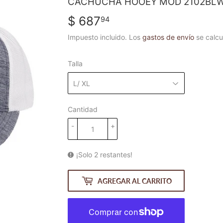
CACHUCHA HOOEY MOD 2102BL
$ 687
$
94
687.94
Impuesto incluido. Los
gastos de envío
se calcu
Talla
Cantidad
-
+
¡Solo 2 restantes!
AGREGAR AL CARRITO