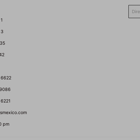
Corre
elect
11
13
435
42
 6622
 9086
 6221
atsmexico.com
0 pm