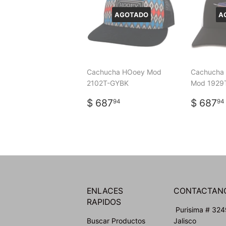
AGOTADO
A
Cachucha HOoey Mod
Cachucha 
2102T-GYBK
Mod 1929
PRECIO
$
PREC
$ 687
$ 687
94
94
HABITUAL
687.94
HABI
ENLACES
CONTACTAN
RAPIDOS
Purisima # 3249
Buscar Productos
Jalisco