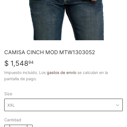
CAMISA CINCH MOD MTW1303052
$ 1,548
$
94
1,548.94
Impuesto incluido. Los
gastos de envío
se calculan en la
pantalla de pago.
Size
Cantidad