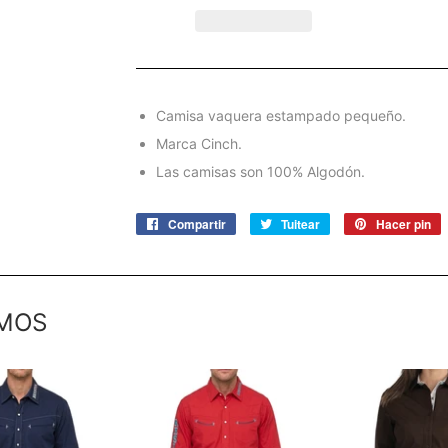
Camisa vaquera estampado pequeño.
Marca Cinch.
Las camisas son 100% Algodón.
Compartir
Compartir
Tuitear
Tuitear
Hacer pin
P
en
en
e
Facebook
Twitter
P
MOS