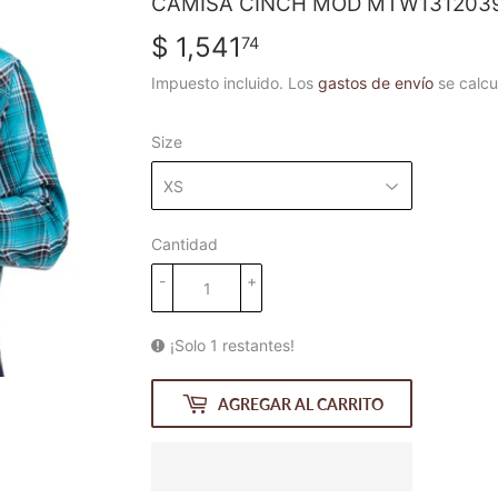
CAMISA CINCH MOD MTW131203
$ 1,541
$
74
1,541.74
Impuesto incluido. Los
gastos de envío
se calcu
Size
Cantidad
-
+
¡Solo 1 restantes!
AGREGAR AL CARRITO