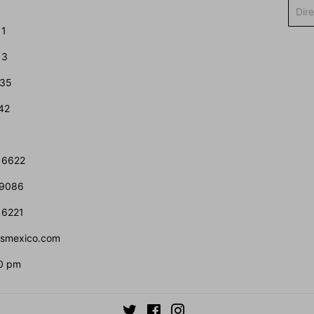
Corre
elect
11
13
435
42
 6622
 9086
 6221
atsmexico.com
0 pm
Twitter
Facebook
Instagram