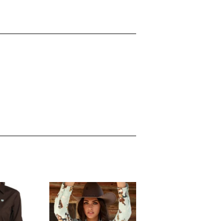
inear
n
interest