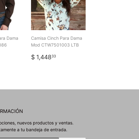
ara Dama
Camisa Cinch Para Dama
086
Mod CTW7501003 LTB
PRECIO
$
$ 1,448
33
L
534.03
HABITUAL
1,448.33
ORMACIÓN
ciones, nuevos productos y ventas.
tamente a tu bandeja de entrada.