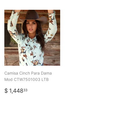
Camisa Cinch Para Dama
Mod CTW7501003 LTB
PRECIO
$
$ 1,448
33
HABITUAL
1,448.33