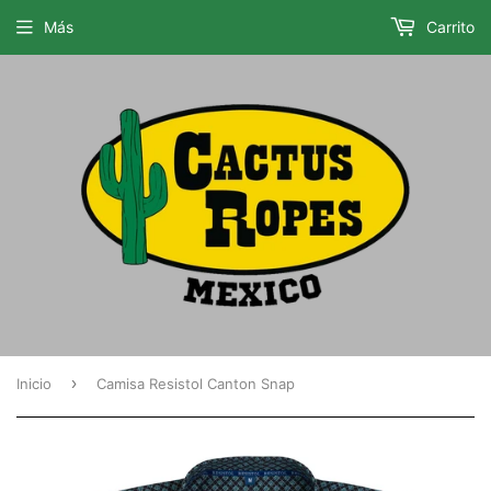
Más
Carrito
›
Inicio
Camisa Resistol Canton Snap