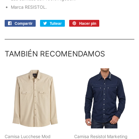
Marca RESISTOL.
Compartir
Compartir
Tuitear
Tuitear
Hacer pin
Pinear
en
en
en
Facebook
Twitter
Pinterest
TAMBIÉN RECOMENDAMOS
Camisa Lucchese Mod
Camisa Resistol Marketing