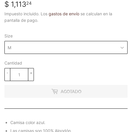
$ 1,113
$
24
1,113.24
Impuesto incluido. Los
gastos de envío
se calculan en la
pantalla de pago.
Size
Cantidad
-
+
AGOTADO
Camisa color azul.
Las camisas son 100% Algodón.