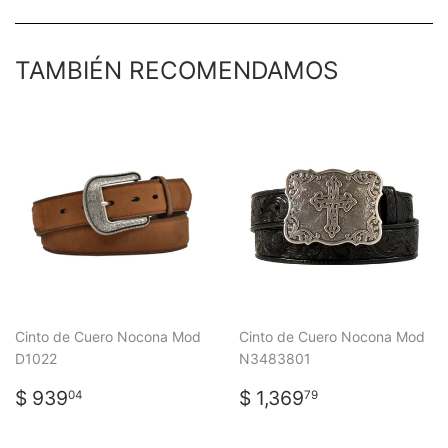
Facebook
Twitter
Pinterest
TAMBIÉN RECOMENDAMOS
Cinto de Cuero Nocona Mod
Cinto de Cuero Nocona Mod
D1022
N3483801
PRECIO
$
PRECIO
$
$ 939
$ 1,369
04
79
HABITUAL
939.04
HABITUAL
1,369.79