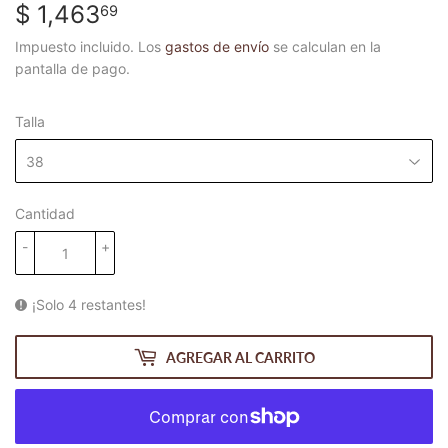
$ 1,463
$
69
1,463.69
Impuesto incluido. Los
gastos de envío
se calculan en la
pantalla de pago.
Talla
Cantidad
-
+
¡Solo 4 restantes!
AGREGAR AL CARRITO