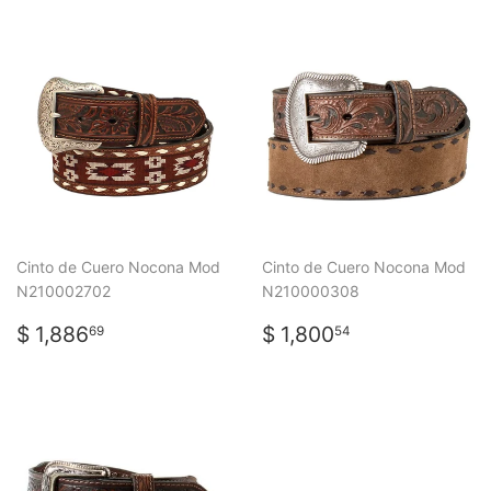
Cinto de Cuero Nocona Mod
Cinto de Cuero Nocona Mod
N210002702
N210000308
PRECIO
$
PRECIO
$
$ 1,886
$ 1,800
69
54
HABITUAL
1,886.69
HABITUAL
1,800.54