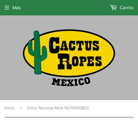
Más
Carrito
›
Inicio
Cinto Nocona Mod N210000802