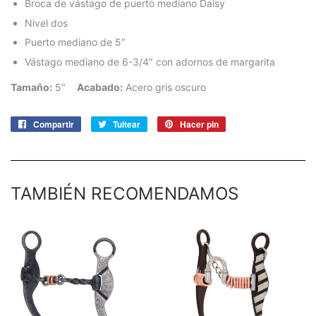
Broca de vástago de puerto mediano Daisy
Nivel dos
Puerto mediano de 5″
Vástago mediano de 6-3/4″ con adornos de margarita
Tamaño:
5″
Acabado:
Acero gris oscuro
Compartir
Compartir
Tuitear
Tuitear
Hacer pin
Pinear
en
en
en
Facebook
Twitter
Pinterest
TAMBIÉN RECOMENDAMOS