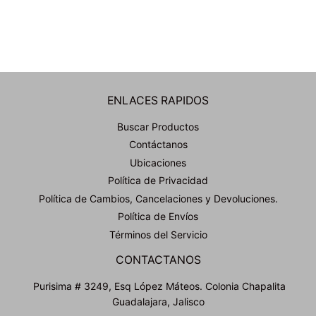
ENLACES RAPIDOS
Buscar Productos
Contáctanos
Ubicaciones
Política de Privacidad
Política de Cambios, Cancelaciones y Devoluciones.
Política de Envíos
Términos del Servicio
CONTACTANOS
Purisima # 3249, Esq López Máteos. Colonia Chapalita
Guadalajara, Jalisco