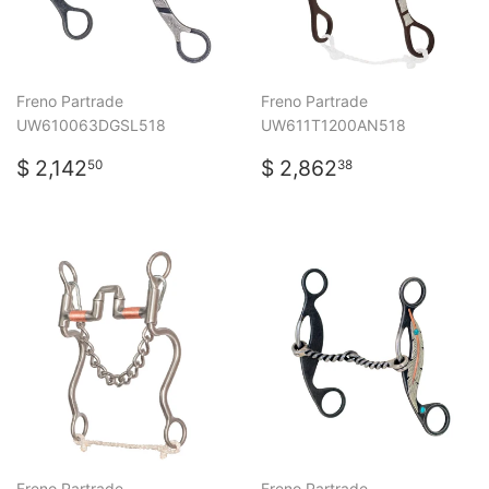
Freno Partrade
Freno Partrade
UW610063DGSL518
UW611T1200AN518
PRECIO
$
PRECIO
$
$ 2,142
$ 2,862
50
38
HABITUAL
2,142.50
HABITUAL
2,862.38
Freno Partrade
Freno Partrade