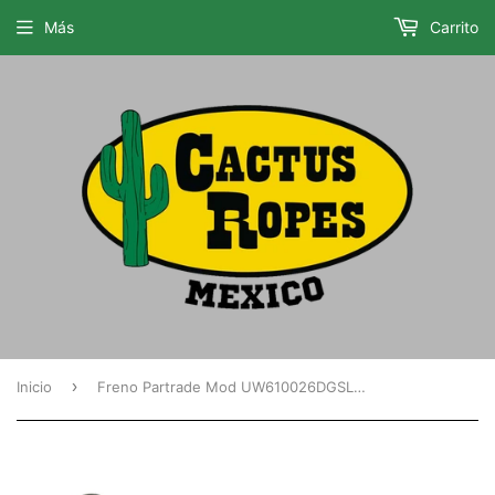
Más
Carrito
›
Inicio
Freno Partrade Mod UW610026DGSL500