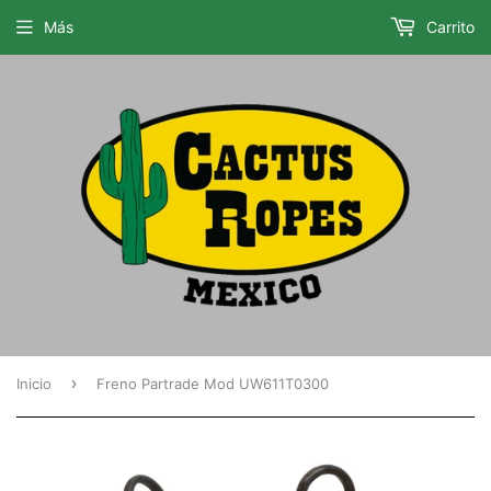
Más
Carrito
›
Inicio
Freno Partrade Mod UW611T0300