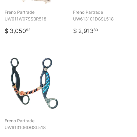
Freno Partrade
Freno Partrade
UW611W07SSBR518
UW613101DGSL518
PRECIO
$
PRECIO
$
$ 3,050
$ 2,913
92
80
HABITUAL
3,050.92
HABITUAL
2,913.80
Freno Partrade
UW613106DGSL518