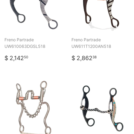
Freno Partrade
Freno Partrade
UW610063DGSL518
UW611T1200AN518
PRECIO
$
PRECIO
$
$ 2,142
$ 2,862
50
38
HABITUAL
2,142.50
HABITUAL
2,862.38