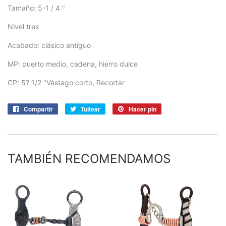
Tamaño: 5-1 / 4 ″
Nivel tres
Acabado: clásico antiguo
MP: puerto medio, cadena, hierro dulce
CP: 5? 1/2 "Vástago corto, Recortar
Compartir
Compartir
Tuitear
Tuitear
Hacer pin
Pinear
en
en
en
Facebook
Twitter
Pinterest
TAMBIÉN RECOMENDAMOS