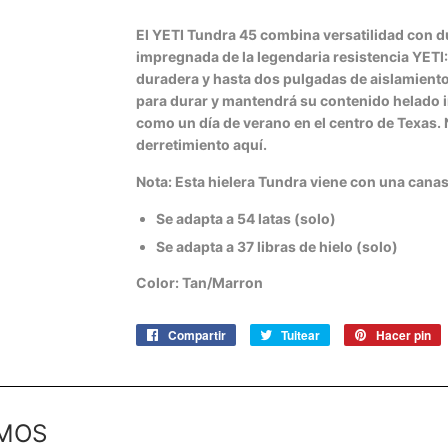
El YETI Tundra 45 combina versatilidad con d
impregnada de la legendaria resistencia YET
duradera y hasta dos pulgadas de aislamiento
para durar y mantendrá su contenido helado 
como un día de verano en el centro de Texas. 
derretimiento aquí.
Nota: Esta hielera Tundra viene con una cana
Se adapta a 54 latas (solo)
Se adapta a 37 libras de hielo (solo)
Color: Tan/Marron
Compartir
Compartir
Tuitear
Tuitear
Hacer pin
P
en
en
e
Facebook
Twitter
P
MOS