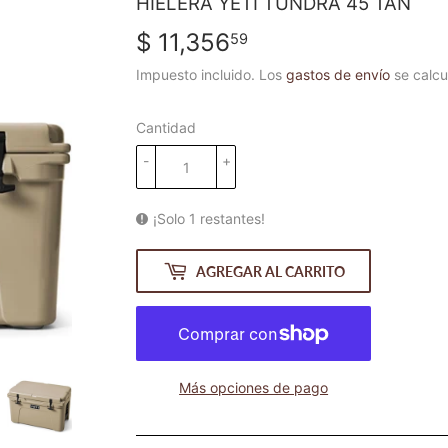
HIELERA YETI TUNDRA 45 TAN
$ 11,356
$
59
11,356.59
Impuesto incluido. Los
gastos de envío
se calcu
Cantidad
-
+
¡Solo 1 restantes!
AGREGAR AL CARRITO
Más opciones de pago