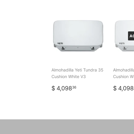
A
Almohadilla Yeti Tundra 35
Almohadill
Cushion White V3
Cushion W
PRECIO
$
PREC
$ 4,098
$ 4,098
36
HABITUAL
4,098.36
HABI