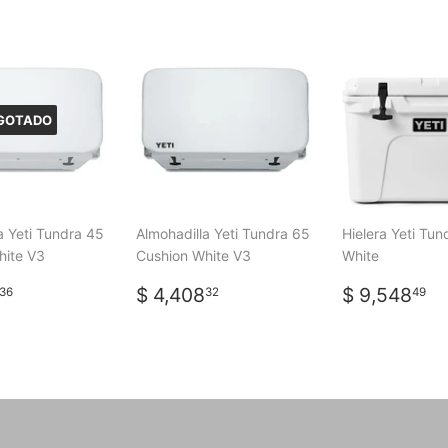
GOTADO
a Yeti Tundra 45
Almohadilla Yeti Tundra 65
Hielera Yeti Tun
hite V3
Cushion White V3
White
IO
$
PRECIO
$
PRECIO
$
$ 4,408
$ 9,548
36
32
49
TUAL
4,098.36
HABITUAL
4,408.32
HABITUA
9