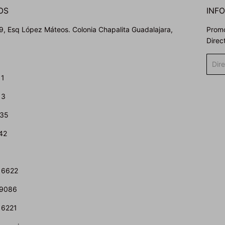
OS
INF
, Esq López Máteos. Colonia Chapalita Guadalajara,
Promo
Direc
Corre
elect
11
13
435
42
 6622
 9086
 6221