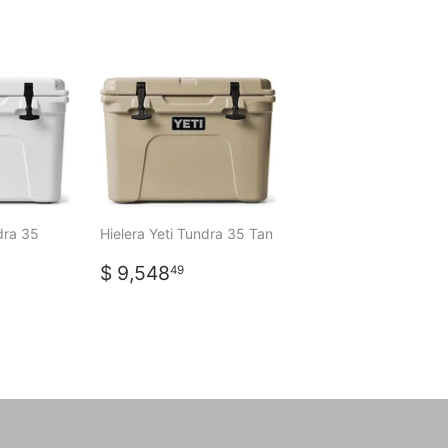
dra 35
Hielera Yeti Tundra 35 Tan
PRECIO
$
$ 9,548
49
HABITUAL
9,548.49
L
,548.49