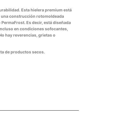
urabilidad. Esta hielera premium está
I: una construcción rotomoldeada
 PermaFrost. Es decir, está diseñada
incluso en condiciones sofocantes,
No hay reverencias, grietas o
sta de productos secos.
inear
n
interest