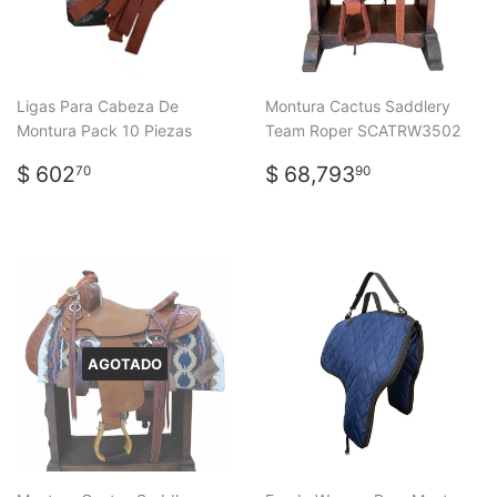
Ligas Para Cabeza De
Montura Cactus Saddlery
Montura Pack 10 Piezas
Team Roper SCATRW3502
PRECIO
$
PRECIO
$
$ 602
$ 68,793
70
90
HABITUAL
602.70
HABITUAL
68,793.9
AGOTADO