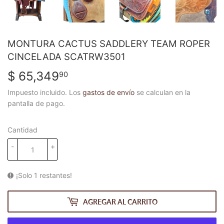
MONTURA CACTUS SADDLERY TEAM ROPER
CINCELADA SCATRW3501
$ 65,349
$
90
65,349.90
Impuesto incluido. Los
gastos de envío
se calculan en la
pantalla de pago.
Cantidad
-
+
¡Solo 1 restantes!
AGREGAR AL CARRITO