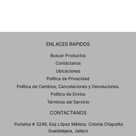
ENLACES RAPIDOS
Buscar Productos
Contáctanos
Ubicaciones
Política de Privacidad
Política de Cambios, Cancelaciones y Devoluciones.
Política de Envíos
Términos del Servicio
CONTACTANOS
Purisima # 3249, Esq López Máteos. Colonia Chapalita
Guadalajara, Jalisco