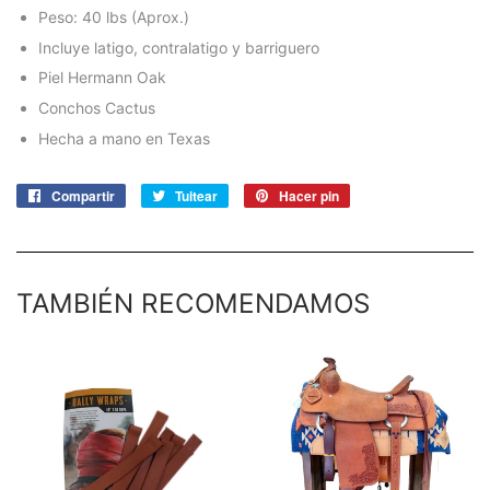
Peso: 40 lbs (Aprox.)
Incluye latigo, contralatigo y barriguero
Piel Hermann Oak
Conchos Cactus
Hecha a mano en Texas
Compartir
Compartir
Tuitear
Tuitear
Hacer pin
Pinear
en
en
en
Facebook
Twitter
Pinterest
TAMBIÉN RECOMENDAMOS