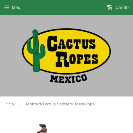
Más
Carrito
›
Inicio
Montura Cactus Saddlery Team Roper Cincelada SCATRW3501