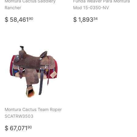
Montura Cactus Saddlery
Funda Weaver Para Montura
Rancher
Mod 15-0350-NV
PRECIO
$
PRECIO
$
$ 58,461
$ 1,893
90
34
HABITUAL
58,461.90
HABITUAL
1,893.34
Montura Cactus Team Roper
SCATRW3503
PRECIO
$
$ 67,071
90
HABITUAL
67,071.90