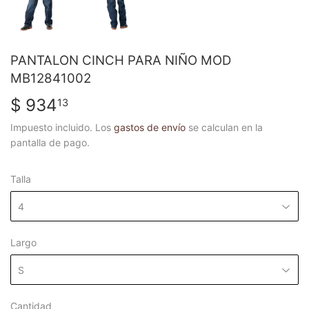
PANTALON CINCH PARA NIÑO MOD
MB12841002
$ 934
$
13
934.13
Impuesto incluido. Los
gastos de envío
se calculan en la
pantalla de pago.
Talla
Largo
Cantidad