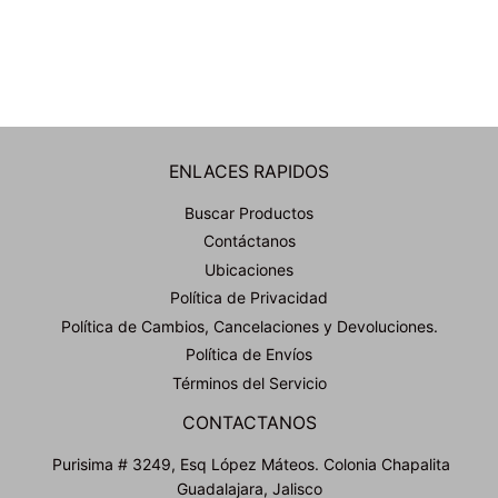
ENLACES RAPIDOS
Buscar Productos
Contáctanos
Ubicaciones
Política de Privacidad
Política de Cambios, Cancelaciones y Devoluciones.
Política de Envíos
Términos del Servicio
CONTACTANOS
Purisima # 3249, Esq López Máteos. Colonia Chapalita
Guadalajara, Jalisco