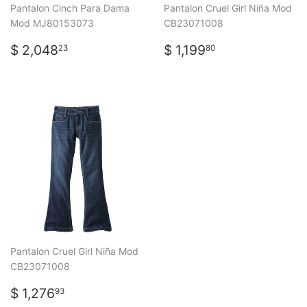
Pantalon Cinch Para Dama
Pantalon Cruel Girl Niña Mod
Mod MJ80153073
CB23071008
PRECIO
$
PRECIO
$
$ 2,048
$ 1,199
23
80
HABITUAL
2,048.23
HABITUAL
1,199.80
Pantalon Cruel Girl Niña Mod
CB23071008
PRECIO
$
$ 1,276
93
HABITUAL
1,276.93