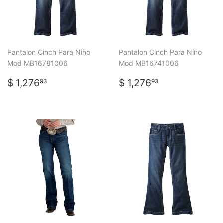
Pantalon Cinch Para Niño
Pantalon Cinch Para Niño
Mod MB16781006
Mod MB16741006
PRECIO
$
PRECIO
$
$ 1,276
$ 1,276
93
93
HABITUAL
1,276.93
HABITUAL
1,276.93