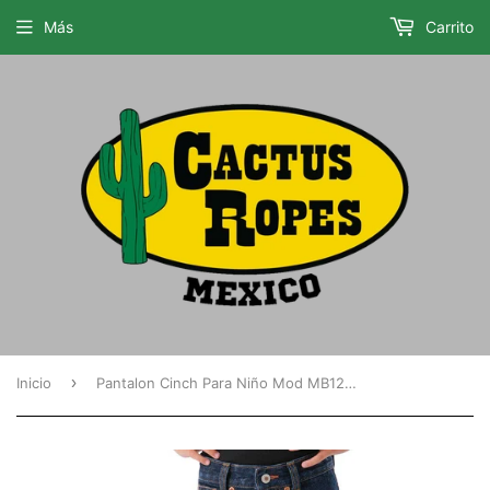
Más
Carrito
›
Inicio
Pantalon Cinch Para Niño Mod MB12841002