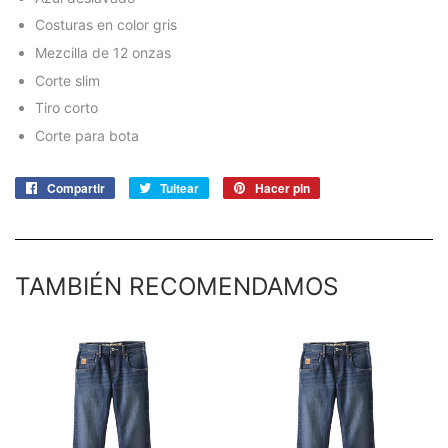
Costuras en color gris
Mezcilla de 12 onzas
Corte slim
Tiro corto
Corte para bota
Compartir
Compartir
Tuitear
Tuitear
Hacer pin
Pinear
en
en
en
Facebook
Twitter
Pinterest
TAMBIÉN RECOMENDAMOS