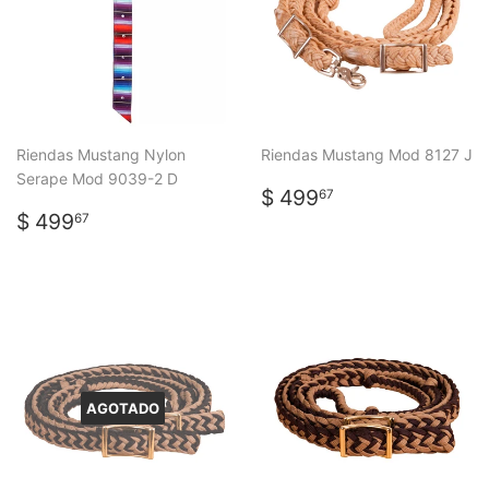
Riendas Mustang Nylon
Riendas Mustang Mod 8127 J
Serape Mod 9039-2 D
PRECIO
$
$ 499
67
PRECIO
$
HABITUAL
499.67
$ 499
67
HABITUAL
499.67
AGOTADO