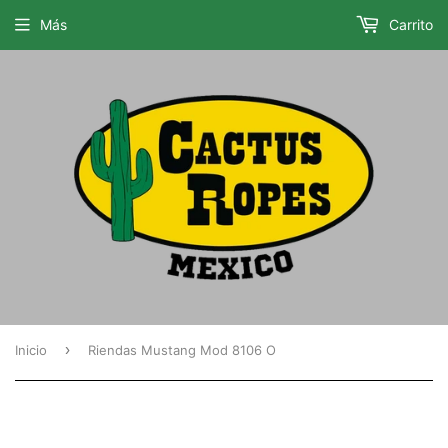
Más
Carrito
›
Inicio
Riendas Mustang Mod 8106 O