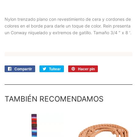
Nylon trenzado plano con revestimiento de cera y cordones de
colores en el borde para darle un toque de color. Rein presenta
un Conway niquelado y extremos de gatillo. Tamaño 3/4 ″ x 8 ′.
Compartir
Compartir
Tuitear
Tuitear
Hacer pin
Pinear
en
en
en
Facebook
Twitter
Pinterest
TAMBIÉN RECOMENDAMOS