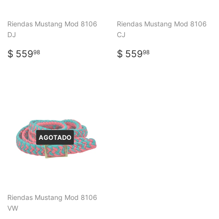
Riendas Mustang Mod 8106
Riendas Mustang Mod 8106
DJ
CJ
PRECIO
$
PRECIO
$
$ 559
$ 559
98
98
HABITUAL
559.98
HABITUAL
559.98
AGOTADO
Riendas Mustang Mod 8106
VW