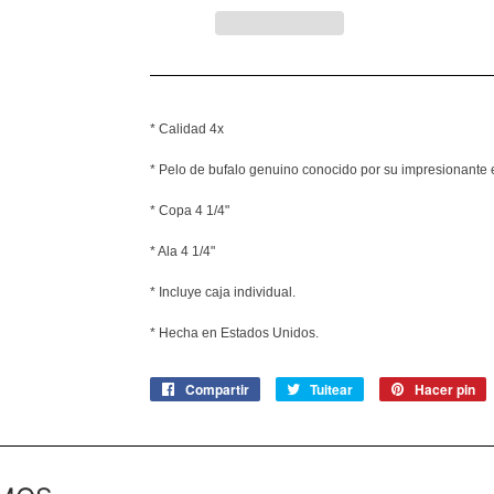
* Calidad 4x
* Pelo de bufalo genuino conocido por su impresionante es
* Copa 4 1/4"
* Ala 4 1/4"
* Incluye caja individual.
* Hecha en Estados Unidos.
Compartir
Compartir
Tuitear
Tuitear
Hacer pin
P
en
en
e
Facebook
Twitter
P