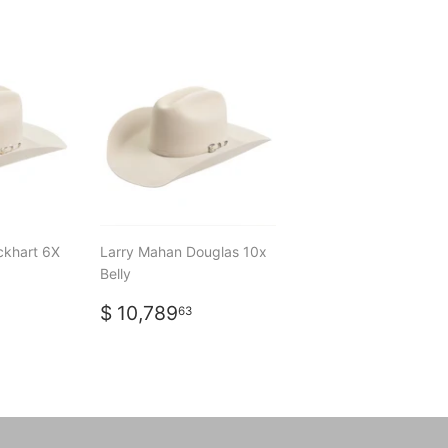
ckhart 6X
Larry Mahan Douglas 10x
Belly
PRECIO
$
$ 10,789
63
L
150.07
HABITUAL
10,789.63