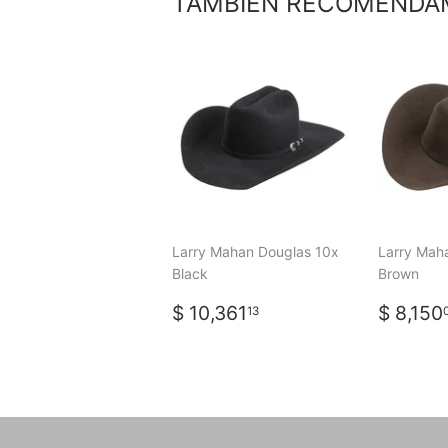
TAMBIÉN RECOMENDA
Larry Mahan Douglas 10x
Larry Mah
Black
Brown
PRECIO
$
PREC
$ 10,361
$ 8,150
13
HABITUAL
10,361.13
HABI