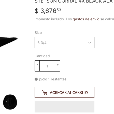
STETSON CORRAL 4X BLACK ALA 
$ 3,676
$
53
3,676.53
Impuesto incluido. Los
gastos de envío
se calcu
Size
Cantidad
-
+
¡Solo 1 restantes!
AGREGAR AL CARRITO