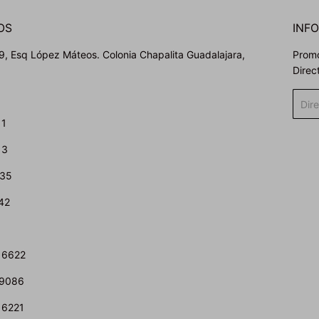
OS
INF
, Esq López Máteos. Colonia Chapalita Guadalajara,
Promo
Direc
Corre
elect
11
13
435
42
 6622
 9086
 6221