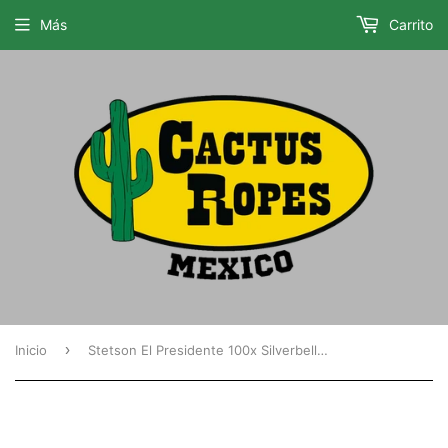
Más
Carrito
›
Inicio
Stetson El Presidente 100x Silverbelly Copa Alta