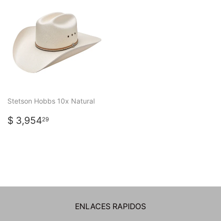
Stetson Hobbs 10x Natural
PRECIO
$
$ 3,954
29
HABITUAL
3,954.29
ENLACES RAPIDOS