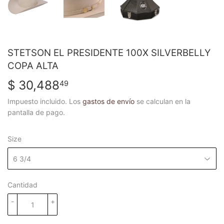
STETSON EL PRESIDENTE 100X SILVERBELLY
COPA ALTA
$ 30,488
$
49
30,488.49
Impuesto incluido. Los
gastos de envío
se calculan en la
pantalla de pago.
Size
Cantidad
-
+