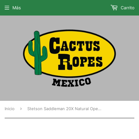
Más
Carrito
›
Inicio
Stetson Saddleman 20X Natural Open Crown