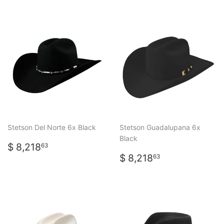
Stetson Del Norte 6x Black
Stetson Guadalupana 6x
Black
PRECIO
$
$ 8,218
63
HABITUAL
8,218.63
PRECIO
$
$ 8,218
63
HABITUAL
8,218.63