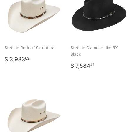
Stetson Rodeo 10x natural
Stetson Diamond Jim 5X
Black
PRECIO
$
$ 3,933
63
HABITUAL
3,933.63
PRECIO
$
$ 7,584
45
HABITUAL
7,584.45