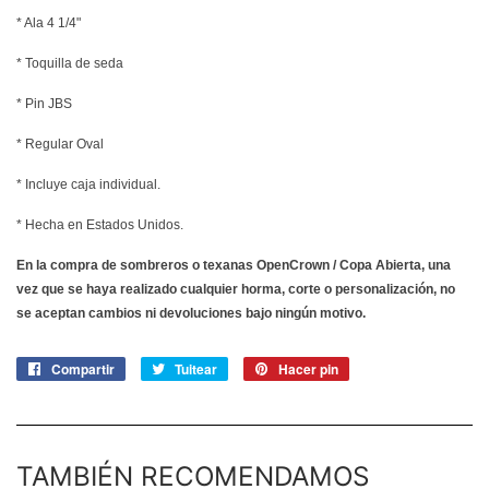
* Ala 4 1/4"
* Toquilla de seda
* Pin JBS
* Regular Oval
* Incluye caja individual.
* Hecha en Estados Unidos.
En la compra de sombreros o texanas OpenCrown / Copa Abierta, una
vez que se haya realizado cualquier horma, corte o personalización, no
se aceptan cambios ni devoluciones bajo ningún motivo.
Compartir
Compartir
Tuitear
Tuitear
Hacer pin
Pinear
en
en
en
Facebook
Twitter
Pinterest
TAMBIÉN RECOMENDAMOS